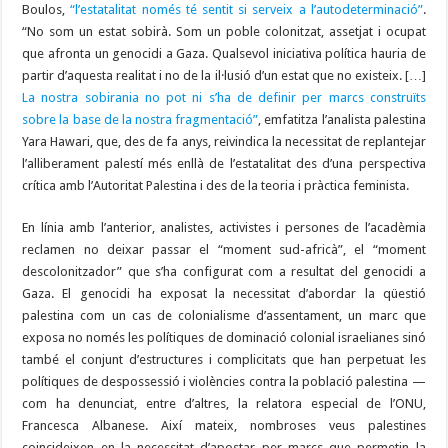
Boulos,
“l’estatalitat només té sentit si serveix a l’autodeterminació”
.
“No som un estat sobirà. Som un poble colonitzat, assetjat i ocupat
que afronta un genocidi a Gaza. Qualsevol iniciativa política hauria de
partir d’aquesta realitat i no de la il·lusió d’un estat que no existeix. […]
La nostra sobirania no pot ni s’ha de definir per marcs construïts
sobre la base de la nostra fragmentació”
, emfatitza l’analista palestina
Yara Hawari, que, des de fa anys, reivindica la necessitat de replantejar
l’alliberament palestí més enllà de l’estatalitat des d’una perspectiva
crítica amb l’Autoritat Palestina i des de la teoria i pràctica feminista.
En línia amb l’anterior, analistes, activistes i persones de l’acadèmia
reclamen no deixar passar el “moment sud-africà”, el “moment
descolonitzador” que s’ha configurat com a resultat del genocidi a
Gaza. El genocidi ha exposat la necessitat d’abordar la qüestió
palestina com un cas de colonialisme d’assentament, un marc que
exposa no només les polítiques de dominació colonial israelianes sinó
també el conjunt d’estructures i complicitats que han perpetuat les
polítiques de despossessió i violències contra la població palestina —
com ha denunciat, entre d’altres, la relatora especial de l’ONU,
Francesca Albanese. Així mateix, nombroses veus palestines
coincideixen en la necessitat d’apostar per marcs que permetin la