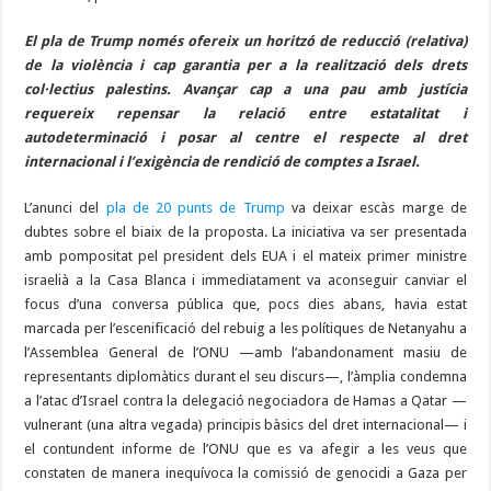
El pla de Trump només ofereix un horitzó de reducció (relativa)
de la violència i cap garantia per a la realització dels drets
col·lectius palestins. Avançar cap a una pau amb justícia
requereix repensar la relació entre estatalitat i
autodeterminació i posar al centre el respecte al dret
internacional i l’exigència de rendició de comptes a Israel.
L’anunci del
pla de 20 punts de Trump
va deixar escàs marge de
dubtes sobre el biaix de la proposta. La iniciativa va ser presentada
amb pompositat pel president dels EUA i el mateix primer ministre
israelià a la Casa Blanca i immediatament va aconseguir canviar el
focus d’una conversa pública que, pocs dies abans, havia estat
marcada per l’escenificació del rebuig a les polítiques de Netanyahu a
l’Assemblea General de l’ONU —amb l’abandonament masiu de
representants diplomàtics durant el seu discurs—, l’àmplia condemna
a l’atac d’Israel contra la delegació negociadora de Hamas a Qatar —
vulnerant (una altra vegada) principis bàsics del dret internacional— i
el contundent informe de l’ONU que es va afegir a les veus que
constaten de manera inequívoca la comissió de genocidi a Gaza per