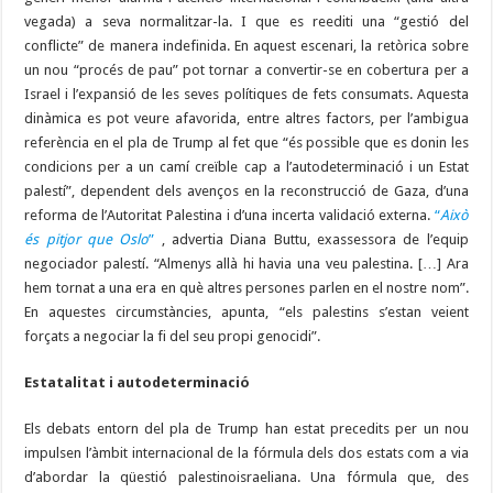
vegada) a seva normalitzar-la. I que es reediti una “gestió del
conflicte” de manera indefinida. En aquest escenari, la retòrica sobre
un nou “procés de pau” pot tornar a convertir-se en cobertura per a
Israel i l’expansió de les seves polítiques de fets consumats. Aquesta
dinàmica es pot veure afavorida, entre altres factors, per l’ambigua
referència en el pla de Trump al fet que “és possible que es donin les
condicions per a un camí creïble cap a l’autodeterminació i un Estat
palestí”, dependent dels avenços en la reconstrucció de Gaza, d’una
reforma de l’Autoritat Palestina i d’una incerta validació externa.
“
Això
és pitjor que Oslo
”
, advertia Diana Buttu, exassessora de l’equip
negociador palestí. “Almenys allà hi havia una veu palestina. […] Ara
hem tornat a una era en què altres persones parlen en el nostre nom”.
En aquestes circumstàncies, apunta, “els palestins s’estan veient
forçats a negociar la fi del seu propi genocidi”.
Estatalitat i autodeterminació
Els debats entorn del pla de Trump han estat precedits per un nou
impulsen l’àmbit internacional de la fórmula dels dos estats com a via
d’abordar la qüestió palestinoisraeliana. Una fórmula que, des