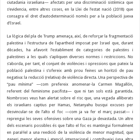
ciutadania israeliana— afectats per una discriminació sistèmica que
s’evidencia, entre altres coses, en la Llei de l’estat nació (2018) que
consagra el dret d’autodeterminació només per a la població jueva
d’Israel.
La lògica del pla de Trump amenaça, així, de reforçar la fragmentació
palestina i l’estructura de l’apartheid imposat per Israel que, durant
dècades, ha afavorit l’establiment de categories de palestins i
palestines a les quals s’apliquen diverses normes i restriccions. No
s’aborda, per tant, el conjunt de violències i opressions que pateix la
població palestina i s’ofereix amb prou feines un horitzó de pau
negativa: la reducció (relativa) de violència directa. Una perspectiva de
“pau mínima” —com prefereix anomenar-la Carmen Magallón,
referent del feminisme pacifista— que ni tan sols està garantida.
Nombroses veus han alertat sobre el risc que, una vegada alliberats
els israelians captius per Hamas, Netanyahu busqui excuses per
desvincular-se de l’alto el foc —com ja va fer el març passat— i
reprengui les seves ofensives sobre una Gaza ja devastada. Un altre
dels escenaris possibles és que l’alto el foc es mantingui formalment
en paral·lel a una reedició de la violència de menor magnitud, que
generi menor alarma i atenció internacional i contribueixi (una altra