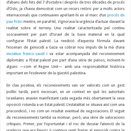
d’abans dels fets del 7 d’octubre i després de tres dècades de procés
d’Oslo, ja s’havia demostrat com un recurs retòric per a molts actors
internacionals que continuaven apel·lant-hi en el marc d’un
procés de
pau fictici
mentre, en paral·lel, s’ignorava la urgència d’actuar davant la
realitat sobre el terreny. Una realitat caracteritzada pel continu
soscavament per part d’Israel de la base material en la qual
configurar l’Estat palestí. La reedició d’aquesta fórmula davant
l’escenari de genocidi a Gaza va cobrar nou impuls de la mà d’una
iniciativa franco-saudí
i va estar acompanyada del reconeixement
diplomàtic a l’Estat palestí per part d’una sèrie de països, incloent-hi
alguns —com el Regne Unit— amb una responsabilitat històrica
important en l’esdevenir de la qüestió palestina.
En clau positiva, els reconeixements van ser valorats com un gest
polític tardà, però necessari, en un context en què les autoritats
israelianes anaven manifestant cada vegada més obertament la seva
oposició rotunda a un Estat palestí. L’estatalitat se situava així com una
precondició, i no com un resultat eventual de negociacions. El seguit
de reconeixements també va motivar, però, una sèrie de valoracions
crítiques. Primer, per l’oportunitat i el risc de desviar l’atenció de la
urgència que era llavors (i continua sent) frenar el genocidi contra la