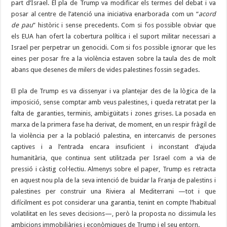
part d’Israel. El pla de Trump va modificar els termes del debat i va
posar al centre de l’atenció una iniciativa enarborada com un “
acord
de pau
” històric i sense precedents. Com si fos possible obviar que
els EUA han ofert la cobertura política i el suport militar necessari a
Israel per perpetrar un genocidi. Com si fos possible ignorar que les
eines per posar fre a la violència estaven sobre la taula des de molt
abans que desenes de milers de vides palestines fossin segades.
El pla de Trump es va dissenyar i va plantejar des de la lògica de la
imposició, sense comptar amb veus palestines, i queda retratat per la
falta de garanties, terminis, ambigüitats i zones grises. La posada en
marxa de la primera fase ha derivat, de moment, en un respir fràgil de
la violència per a la població palestina, en intercanvis de persones
captives i a l’entrada encara insuficient i inconstant d’ajuda
humanitària, que continua sent utilitzada per Israel com a via de
pressió i càstig col·lectiu. Almenys sobre el paper, Trump es retracta
en aquest nou pla de la seva intenció de buidar la Franja de palestins i
palestines per construir una Riviera al Mediterrani —tot i que
difícilment es pot considerar una garantia, tenint en compte l’habitual
volatilitat en les seves decisions—, però la proposta no dissimula les
ambicions immobiliàries i econòmiques de Trump i el seu entorn.