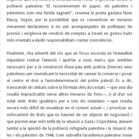
població palestina: “El reconeixement és paper, els palestins i
palestines som una ferida sagnant”, resumia la poeta gaziana Nour
Elassy. Segon, per la possibilitat que es convertissin en mesures
merament declaratives si no van acompanyades de polítiques de
pressió i exigència de rendició de comptes a Israel; en gestos buits
més orientats a eludir responsabilitats i rentar consciències.
Finalment, s’ha advertit del risc que un focus excessiu en l’estatalitat
impedeixi centrar l’atenció i apel·lar a nous marcs que semblen
necessaris per a la construcció d’una pau amb justícia. Diverses veus
palestines van reivindicant la necessitat de canviar la conversa i posar
al centre el dret a l’autodeterminació del poble palestí. És a dir,
transcendir els debats sobre la fórmula dels dos estats —que avui dia
resulta impracticable sense altres mesures de fons—, o el d’un sol
estat amb drets igualitaris per a tots els ciutadans —que resulta
encara més difícil de visualitzar en el context actual—, i prioritzar un
enfocament de drets que no haurien de ser objecte de negociació i
que permet anar més enllà de la situació a Gaza i Cisjordània, atenent
també a la qüestió de la població refugiada palestina i la situació de
les i els palestins de 1948. Com subratlla l’acadèmica palestina Sonia