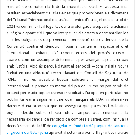
rendició de comptes i la fi de la impunitat d’Israel. En aquesta línia,
resulten especialment claus les eines que proporcionen els dictàmens
del Tribunal Internacional de Justícia —entre d’altres, el que el juliol de
2024 va confirmar la il·legalitat de la prolongada ocupació israeliana i
el règim d’apartheid i que va interpel·lar els estats a desmantellar-los
— i les obligacions de prevenció i persecució que es deriven de la
Convenció contra el Genocidi. Posar al centre el respecte al dret
internacional —evitant, així, repetir errors del procés d’Oslo—
apareix com un assumpte determinant per avançar cap a una pau
amb justícia. Això és perquè davant el genocidi —com insistia Noura
Erekat en una al·locució recent davant del Consell de Seguretat de
l’ONU— no és possible buscar solucions al marge del dret
internacional.La posada en marxa del pla de Trump no pot servir de
pretext per eludir aquestes responsabilitats. Europa, en particular, no
pot limitar-se a seguir el ritme que marquin els EUA, ni alinear-se
darrere d’una proposta que no assegura que palestins i palestines
puguin decidir sobre el seu futur. Tampoc pot renunciar a la
necessària exigència de rendició de comptes a Israel, com insinua la
decisió recent de la UE de
congelar el tímid i tardà paquet de sancions
al govern de Netanyahu
aprovat al setembre per la flagrant vulneració