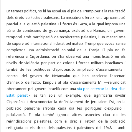
En termes polítics, no hi ha espai en el pla de Trump per a la realització
dels drets col·lectius palestins. La iniciativa ofereix una aproximació
parcial a la qüestió palestina. El focus és Gaza, a la qual imposa una
sèrie de condicions de governança: exclusió de Hamas, un govern
temporal amb participació de tecnòcrates palestins, i un mecanisme
de supervisió internacional liderat pel mateix Trump que evoca sense
complexos una administració colonial de la Franja. El pla no fa
referència a Cisjordània, on s’ha observat una intensificació en els
nivells de violència per part de colons i forces militars israelianes i
també de les polítiques d’apropiació, ampliació d’assentaments i
control del govern de Netanyahu que han accelerat l’escenari
d’annexió de facto. L’impuls al pla d’assentaments E1 —reivindicat
obertament pel govern israelià com una
via per enterrar la idea d’un
Estat palestí
– és tan sols un exemple, que significaria dividir
Cisjordània i desconnectar-la definitivament de Jerusalem Est, on la
població palestina afronta cada dia les polítiques d’expulsió i
judaïtzació. El pla també ignora altres aspectes clau de les
reivindicacions palestines, com el dret al retorn de la població
refugiada o els drets dels palestins i palestines del 1948 —amb