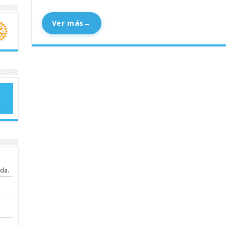
Ver más
→
da.