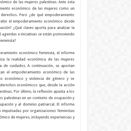
nómico de las mujeres palestinas. Ante esta
ramiento económico de las mujeres como un
s y derechos. Pero ¿de qué empoderamiento
ncebir el empoderamiento económico desde
mación? ¿Qué claves aporta para analizar la
ué agendas e iniciativas se están pomoviendo
eminista?
deramiento económico feminista, el informe
za la realidad económica de las mujeres
ía de cuidados. A continuación, se aportan
mitan el empoderamiento económico de las
nto económico y violencia de género y se
e derechos económicos que, desde la acción
estinas. Por último, la reflexión apunta a los
s palestinas en un contexto de ocupación y
cupación y al dominio patriarcal. El informe
as impulsadas por organizaciones feministas
mico de mujeres, incluyendo experiencias y