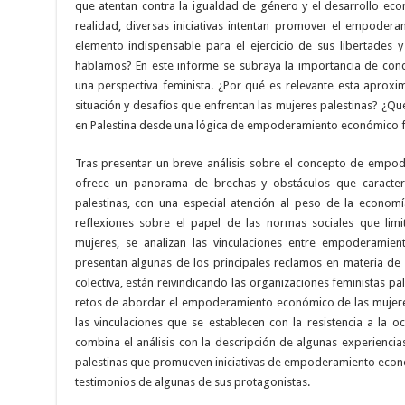
que atentan contra la igualdad de género y el desarrollo eco
realidad, diversas iniciativas intentan promover el empode
elemento indispensable para el ejercicio de sus libertade
hablamos? En este informe se subraya la importancia de co
una perspectiva feminista. ¿Por qué es relevante esta aproxi
situación y desafíos que enfrentan las mujeres palestinas? ¿Q
en Palestina desde una lógica de empoderamiento económico f
Tras presentar un breve análisis sobre el concepto de empo
ofrece un panorama de brechas y obstáculos que caracteri
palestinas, con una especial atención al peso de la econom
reflexiones sobre el papel de las normas sociales que li
mujeres, se analizan las vinculaciones entre empoderamie
presentan algunas de los principales reclamos en materia d
colectiva, están reivindicando las organizaciones feministas pal
retos de abordar el empoderamiento económico de las mujere
las vinculaciones que se establecen con la resistencia a la o
combina el análisis con la descripción de algunas experienci
palestinas que promueven iniciativas de empoderamiento econó
testimonios de algunas de sus protagonistas.