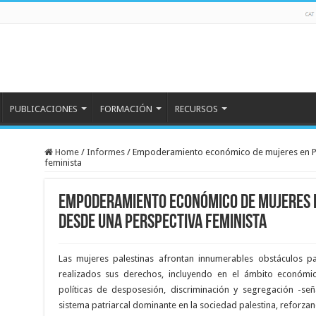
PUBLICACIONES
FORMACIÓN
RECURSOS
Home
/
Informes
/
Empoderamiento económico de mujeres en Pal
feminista
Empoderamiento económico de mujeres e
desde una perspectiva feminista
Las mujeres palestinas afrontan innumerables obstáculos par
realizados sus derechos, incluyendo en el ámbito económic
políticas de desposesión, discriminación y segregación -s
sistema patriarcal dominante en la sociedad palestina, reforzand