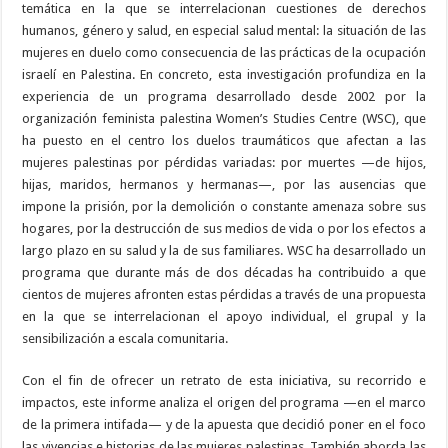
temática en la que se interrelacionan cuestiones de derechos
humanos, género y salud, en especial salud mental: la situación de las
mujeres en duelo como consecuencia de las prácticas de la ocupación
israelí en Palestina. En concreto, esta investigación profundiza en la
experiencia de un programa desarrollado desde 2002 por la
organización feminista palestina Women’s Studies Centre (WSC), que
ha puesto en el centro los duelos traumáticos que afectan a las
mujeres palestinas por pérdidas variadas: por muertes —de hijos,
hijas, maridos, hermanos y hermanas—, por las ausencias que
impone la prisión, por la demolición o constante amenaza sobre sus
hogares, por la destrucción de sus medios de vida o por los efectos a
largo plazo en su salud y la de sus familiares. WSC ha desarrollado un
programa que durante más de dos décadas ha contribuido a que
cientos de mujeres afronten estas pérdidas a través de una propuesta
en la que se interrelacionan el apoyo individual, el grupal y la
sensibilización a escala comunitaria.
Con el fin de ofrecer un retrato de esta iniciativa, su recorrido e
impactos, este informe analiza el origen del programa —en el marco
de la primera intifada— y de la apuesta que decidió poner en el foco
las vivencias e historias de las mujeres palestinas. También aborda las