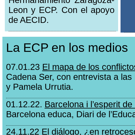
Hermanamiento Zaragoza-
Leon y ECP. Con el apoyo
de AECID.
La ECP en los medios
07.01.23
El mapa de los conflict
Cadena Ser, con entrevista a las 
y Pamela Urrutia.
01.12.22.
Barcelona i l’esperit de
Barcelona educa, Diari de l’Educa
24.11.22
El diálogo, ¿en retroceso