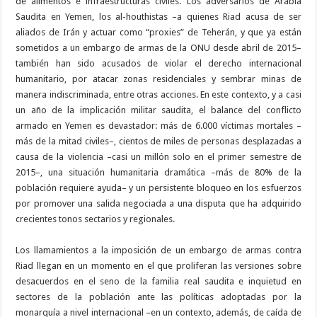
de alimentos e infraestructuras civiles. Los adversarios de Arabia
Saudita en Yemen, los al-houthistas –a quienes Riad acusa de ser
aliados de Irán y actuar como “proxies” de Teherán, y que ya están
sometidos a un embargo de armas de la ONU desde abril de 2015–
también han sido acusados de violar el derecho internacional
humanitario, por atacar zonas residenciales y sembrar minas de
manera indiscriminada, entre otras acciones. En este contexto, y a casi
un año de la implicación militar saudita, el balance del conflicto
armado en Yemen es devastador: más de 6.000 víctimas mortales –
más de la mitad civiles­–, cientos de miles de personas desplazadas a
causa de la violencia –casi un millón solo en el primer semestre de
2015–, una situación humanitaria dramática –más de 80% de la
población requiere ayuda– y un persistente bloqueo en los esfuerzos
por promover una salida negociada a una disputa que ha adquirido
crecientes tonos sectarios y regionales.
Los llamamientos a la imposición de un embargo de armas contra
Riad llegan en un momento en el que proliferan las versiones sobre
desacuerdos en el seno de la familia real saudita e inquietud en
sectores de la población ante las políticas adoptadas por la
monarquía a nivel internacional –en un contexto, además, de caída de