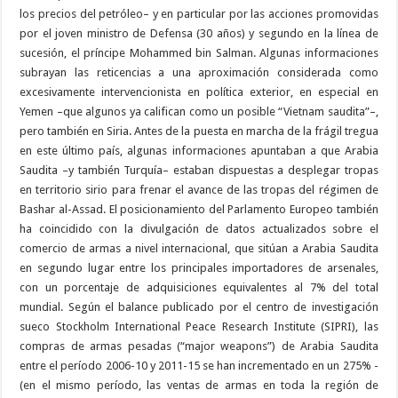
los precios del petróleo– y en particular por las acciones promovidas
por el joven ministro de Defensa (30 años) y segundo en la línea de
sucesión, el príncipe Mohammed bin Salman. Algunas informaciones
subrayan las reticencias a una aproximación considerada como
excesivamente intervencionista en política exterior, en especial en
Yemen ­–que algunos ya califican como un posible “Vietnam saudita”–,
pero también en Siria. Antes de la puesta en marcha de la frágil tregua
en este último país, algunas informaciones apuntaban a que Arabia
Saudita –y también Turquía– estaban dispuestas a desplegar tropas
en territorio sirio para frenar el avance de las tropas del régimen de
Bashar al-Assad. El posicionamiento del Parlamento Europeo también
ha coincidido con la divulgación de datos actualizados sobre el
comercio de armas a nivel internacional, que sitúan a Arabia Saudita
en segundo lugar entre los principales importadores de arsenales,
con un porcentaje de adquisiciones equivalentes al 7% del total
mundial. Según el balance publicado por el centro de investigación
sueco Stockholm International Peace Research Institute (SIPRI), las
compras de armas pesadas (“major weapons”) de Arabia Saudita
entre el período 2006-10 y 2011-15 se han incrementado en un 275% ­
(en el mismo período, las ventas de armas en toda la región de