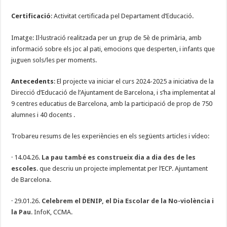
Certificació
: Activitat certificada pel Departament d’Educació.
Imatge: Il·lustració realitzada per un grup de 5è de primària, amb
informació sobre els joc al pati, emocions que desperten, i infants que
juguen sols/les per moments.
Antecedents
: El projecte va iniciar el curs 2024-2025 a iniciativa de la
Direcció d’Educació de l’Ajuntament de Barcelona, i s’ha implementat al
9 centres educatius de Barcelona, amb la participació de prop de 750
alumnes i 40 docents .
Trobareu resums de les experiències en els següents articles i vídeo:
· 14.04.26.
La pau també es construeix dia a dia des de les
escoles
. que descriu un projecte implementat per l’ECP. Ajuntament
de Barcelona.
· 29.01.26.
Celebrem el DENIP, el Dia Escolar de la No-violència i
la Pau
. InfoK, CCMA.