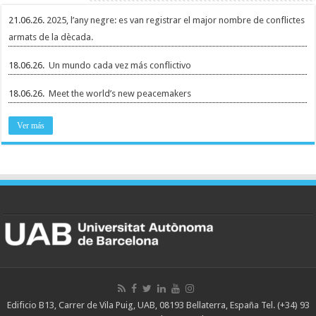
21.06.26.
2025, l’any negre: es van registrar el major nombre de conflictes
armats de la dècada.
18.06.26.
Un mundo cada vez más conflictivo
18.06.26.
Meet the world’s new peacemakers
Ver más
Edificio B13, Carrer de Vila Puig, UAB, 08193 Bellaterra, España Tel. (+34) 93