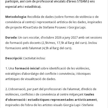
participin, així com de professorat vinculats d’àrees STEAM (i ens
especial arts i estadística).
Metodologia
: Recollida de dades (sobre formes de violència o de
convivència al centre) i representació artística de les dades, inspirades
dle projecte
#DearData
de Stefanie Posavec i Giorgia Lupi.
Durada
: Un curs escolar, d’octubre 2026 a juny 2027 amb set sessions
de formació pels docents (2,5h/mes, 17,5h al llarg del curs). Inclou
formacions amb l’alumnat (4,5h al llarg del curs).
Descripció
: L’activitat inclou:
1. Una
formació inicial
sobre identificació de les violències,
estratègies d’abordatge del conflicte i convivència, i tècniques
artístiques de visualització de dades.
2. L’observació, per part del professorat i de l’alumnat, d’indicis de
violències, conflictes i de convivència al centre mitjançant
taules
d’observació
i
estadístiques representades artísticament
,
inspirades de l’obra de les artistes visuals Giorgia Lupi i Stefanie