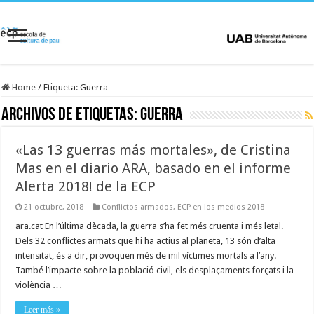
Home
/
Etiqueta:
Guerra
Archivos de etiquetas:
Guerra
«Las 13 guerras más mortales», de Cristina
Mas en el diario ARA, basado en el informe
Alerta 2018! de la ECP
21 octubre, 2018
Conflictos armados
,
ECP en los medios 2018
ara.cat En l’última dècada, la guerra s’ha fet més cruenta i més letal.
Dels 32 conflictes armats que hi ha actius al planeta, 13 són d’alta
intensitat, és a dir, provoquen més de mil víctimes mortals a l’any.
També l’impacte sobre la població civil, els desplaçaments forçats i la
violència …
Leer más »