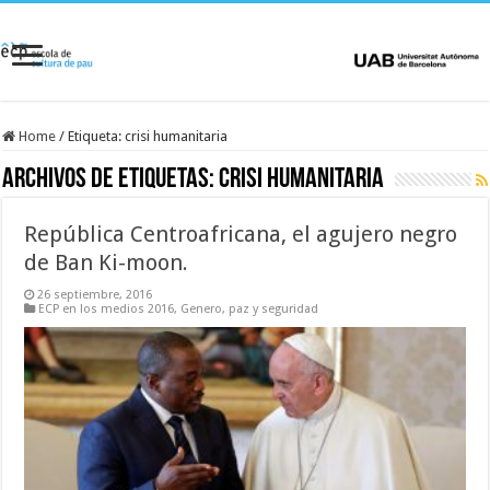
Home
/
Etiqueta:
crisi humanitaria
Archivos de etiquetas:
crisi humanitaria
República Centroafricana, el agujero negro
de Ban Ki-moon.
26 septiembre, 2016
ECP en los medios 2016
,
Genero, paz y seguridad