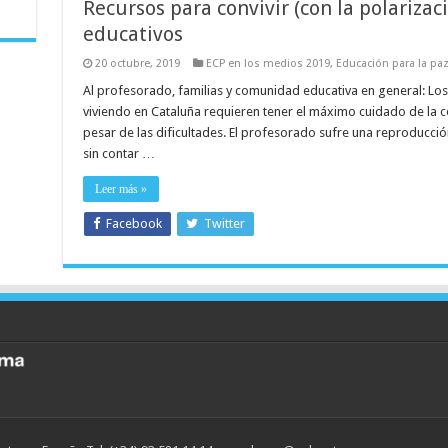
Recursos para convivir (con la polarizac
educativos
20 octubre, 2019
ECP en los medios 2019
,
Educación para la pa
Al profesorado, familias y comunidad educativa en general: L
viviendo en Cataluña requieren tener el máximo cuidado de la co
pesar de las dificultades. El profesorado sufre una reproducción
sin contar …
Leer más »
Facebook
Twitter