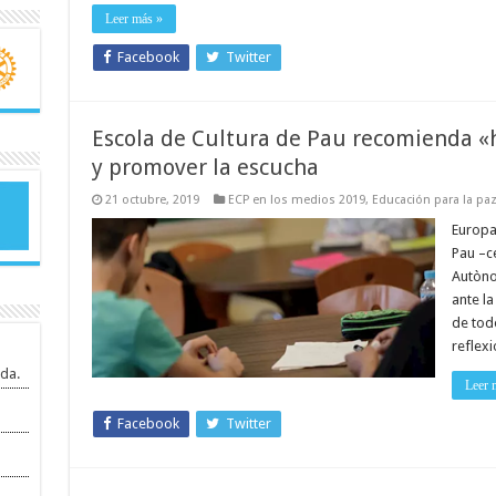
Leer más »
Facebook
Twitter
Escola de Cultura de Pau recomienda «h
y promover la escucha
21 octubre, 2019
ECP en los medios 2019
,
Educación para la pa
Europa 
Pau –ce
Autòno
ante la
de tod
reflexi
da.
Leer 
Facebook
Twitter