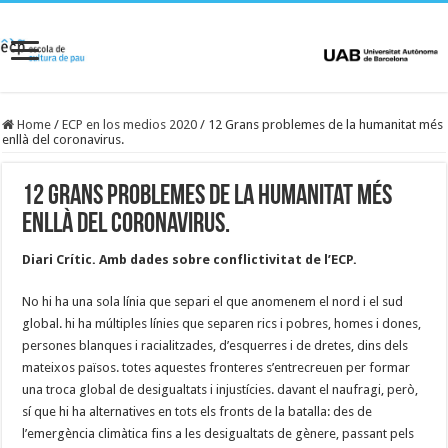
Home
/
ECP en los medios 2020
/
12 Grans problemes de la humanitat més
enllà del coronavirus.
12 Grans problemes de la humanitat més
enllà del coronavirus.
Diari Crític. Amb dades sobre conflictivitat de l’ECP.
No hi ha una sola línia que separi el que anomenem el nord i el sud
global. hi ha múltiples línies que separen rics i pobres, homes i dones,
persones blanques i racialitzades, d’esquerres i de dretes, dins dels
mateixos països. totes aquestes fronteres s’entrecreuen per formar
una troca global de desigualtats i injustícies. davant el naufragi, però,
sí que hi ha alternatives en tots els fronts de la batalla: des de
l’emergència climàtica fins a les desigualtats de gènere, passant pels