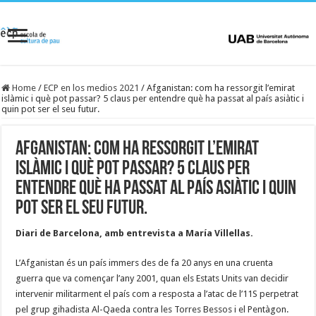
Home
/
ECP en los medios 2021
/
Afganistan: com ha ressorgit l’emirat
islàmic i què pot passar? 5 claus per entendre què ha passat al país asiàtic i
quin pot ser el seu futur.
Afganistan: com ha ressorgit l’emirat
islàmic i què pot passar? 5 claus per
entendre què ha passat al país asiàtic i quin
pot ser el seu futur.
Diari de Barcelona, amb entrevista a María Villellas.
L’Afganistan és un país immers des de fa 20 anys en una cruenta
guerra que va començar l’any 2001, quan els Estats Units van decidir
intervenir militarment el país com a resposta a l’atac de l’11S perpetrat
pel grup gihadista Al-Qaeda contra les Torres Bessos i el Pentàgon.