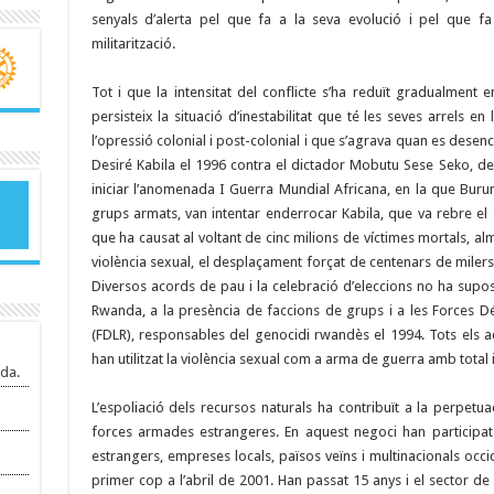
senyals d’alerta pel que fa a la seva evolució i pel que f
militarització.
Tot i que la intensitat del conflicte s’ha reduït gradualment e
persisteix la situació d’inestabilitat que té les seves arrels en 
l’opressió colonial i post-colonial i que s’agrava quan es desen
Desiré Kabila el 1996 contra el dictador Mobutu Sese Seko, der
iniciar l’anomenada I Guerra Mundial Africana, en la que Buru
grups armats, van intentar enderrocar Kabila, que va rebre el
que ha causat al voltant de cinc milions de víctimes mortals, a
violència sexual, el desplaçament forçat de centenars de milers
Diversos acords de pau i la celebració d’eleccions no ha suposa
Rwanda, a la presència de faccions de grups i a les Forces 
(FDLR), responsables del genocidi rwandès el 1994. Tots els a
han utilitzat la violència sexual com a arma de guerra amb total 
da.
L’espoliació dels recursos naturals ha contribuït a la perpetua
forces armades estrangeres. En aquest negoci han participat
estrangers, empreses locals, països veïns i multinacionals occi
primer cop a l’abril de 2001. Han passat 15 anys i el sector de