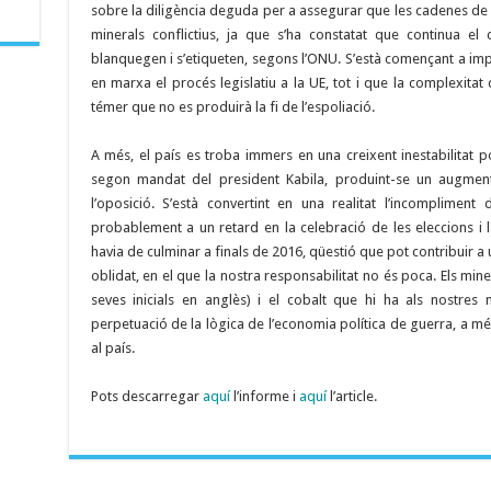
sobre la diligència deguda per a assegurar que les cadenes de
minerals conflictius, ja que s’ha constatat que continua e
blanquegen i s’etiqueten, segons l’ONU. S’està començant a imp
en marxa el procés legislatiu a la UE, tot i que la complexitat d
témer que no es produirà la fi de l’espoliació.
A més, el país es troba immers en una creixent inestabilitat po
segon mandat del president Kabila, produint-se un augment 
l’oposició. S’està convertint en una realitat l’incompliment
probablement a un retard en la celebració de les eleccions i
havia de culminar a finals de 2016, qüestió que pot contribuir a u
oblidat, en el que la nostra responsabilitat no és poca. Els miner
seves inicials en anglès) i el cobalt que hi ha als nostres
perpetuació de la lògica de l’economia política de guerra, a m
al país.
Pots descarregar
aquí
l’informe i
aquí
l’article.