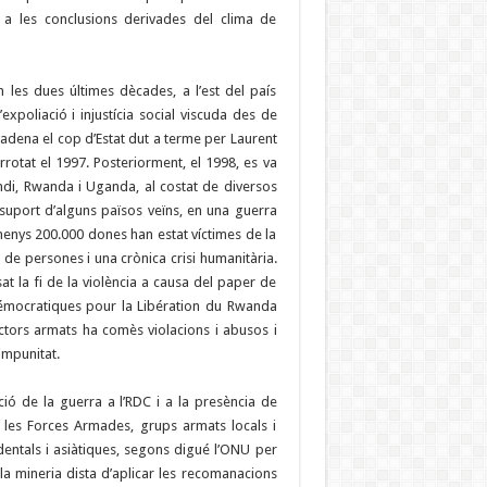
a a les conclusions derivades del clima de
n les dues últimes dècades, a l’est del país
l’expoliació i injustícia social viscuda des de
cadena el cop d’Estat dut a terme per Laurent
rotat el 1997. Posteriorment, el 1998, es va
ndi, Rwanda i Uganda, al costat de diversos
 suport d’alguns països veïns, en una guerra
lmenys 200.000 dones han estat víctimes de la
 de persones i una crònica crisi humanitària.
t la fi de la violència a causa del paper de
Démocratiques pour la Libération du Rwanda
ctors armats ha comès violacions i abusos i
impunitat.
ció de la guerra a l’RDC i a la presència de
 les Forces Armades, grups armats locals i
dentals i asiàtiques, segons digué l’ONU per
 la mineria dista d’aplicar les recomanacions