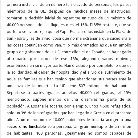
primera instancia, de un número tan elevado de personas, los países
miembros de la UE, después de muchos meses de inactividad,
tomaron la decisión inicial de repartirse un cupo de un máximo de
40.000 personas de ese flujo, esto es, el 15%. El 85% restante, que se
pudra o se evapore, o que el Papa Francisco los instale en la Plaza de
San Pedro y les dé alivio, cosa que no me extrañaría que sucediera si
las cosas continúan como van. Y lo más dramático es que un amplio
grupo de gobiernos de la UE, entre ellos el de España, se ha negado
al reparto por cupos de ese 15%, alegando varios motivos,
económicos en su mayor parte. Han olvidado por completo lo que es
la solidaridad, el deber de hospitalidad y el alivio del sufrimiento de
aquellas familias que han tenido que abandonar sus países ante la
amenaza de la muerte. La UE tiene 507 millones de habitantes.
Repartirse a partes iguales aquellos 40.000 refugiados, el 15%
mencionado, supone menos de una diezmilésima parte de su
población. A España le tocaría, por ejemplo, unos 4.600 refugiados,
solo un 3% de los refugiados que han llegado a Grecia en el presente
año. A un municipio de 10.000 habitantes le tocaría acoger a una
rocodromo hinchable
sola persona. Un gran municipio de un millón
de habitantes, 100 personas. ¿Realmente no somos capaces de