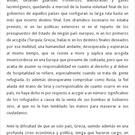
andan, desafían guardias fronterizos, alambradas y gases
lacrimógenos, quedando a merced de la buena voluntad final de los
gobiernos de aquellos países que configuran su larga ruta hasta un
más que incierto destino final. Este dramático escenario no estaba
previsto, ni en las políticas exteriores ni en el reparto de los
presupuestos del Estado de ningún país europeo, ni en los primeros
de acogida (Turquía, Grecia, Italia) ni en los destinos finales deseados
por esa multitud, una humanidad andante, desesperada y esperanza
al mismo tiempo, que se resiste a morir y suplica una acogida
misericordiosa en una Europa que presume de civilizada, pero que no
acaba de asumir su responsabilidad en cuanto al derecho y al deber
de hospitalidad se refiere, especialmente cuando se trata de gente
refugiada. Es además desesperante comprobar como Rusia, la fiel
aliada del tirano de Siria y corresponsable de cuanto ocurre en ese
país, no haya dicho ni pio respecto a acoger a un número significativo
de los refugiados a causa de la venta de sus bombas al Gobierno
sirio, al que no le han temblado las manos para masacrar a sus
ciudadanos.
Ante la dificultad de que un solo país, Grecia, sumido además en una
profunda crisis económica y política, tenga que hacerse cargo, en