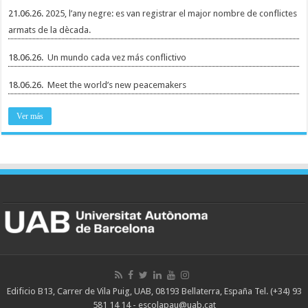
21.06.26.
2025, l’any negre: es van registrar el major nombre de conflictes
armats de la dècada.
18.06.26.
Un mundo cada vez más conflictivo
18.06.26.
Meet the world’s new peacemakers
Ver más
Edificio B13, Carrer de Vila Puig, UAB, 08193 Bellaterra, España Tel. (+34) 93
581 14 14 - escolapau@uab.cat