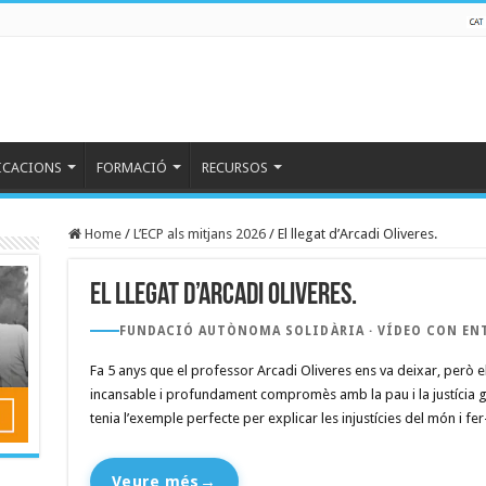
ICACIONS
FORMACIÓ
RECURSOS
Home
/
L’ECP als mitjans 2026
/
El llegat d’Arcadi Oliveres.
El llegat d’Arcadi Oliveres.
FUNDACIÓ AUTÒNOMA SOLIDÀRIA · VÍDEO CON ENT
Fa 5 anys que el professor Arcadi Oliveres ens va deixar, però e
incansable i profundament compromès amb la pau i la justícia g
tenia l’exemple perfecte per explicar les injustícies del món i fe
Veure més
→