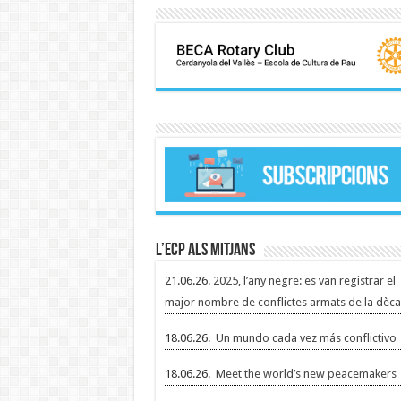
L’ECP als mitjans
21.06.26.
2025, l’any negre: es van registrar el
major nombre de conflictes armats de la dèca
18.06.26.
Un mundo cada vez más conflictivo
18.06.26.
Meet the world’s new peacemakers