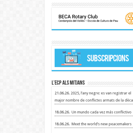
L’ECP als mitjans
21.06.26.
2025, l’any negre: es van registrar el
major nombre de conflictes armats de la dèca
18.06.26.
Un mundo cada vez más conflictivo
18.06.26.
Meet the world’s new peacemakers