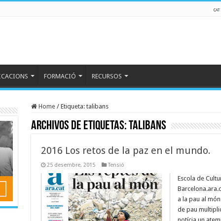
ICACIONS
FORMACIÓ
RECURSOS
Home
/
Etiqueta:
talibans
Archivos de etiquetas:
talibans
2016 Los retos de la paz en el mundo.
25 desembre, 2015
Tensió
Escola de Cultu
Barcelona.ara.c
a la pau al món
de pau multipli
notícia un ate