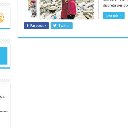
discreta per po
Leer más »
Facebook
Twitter
da.