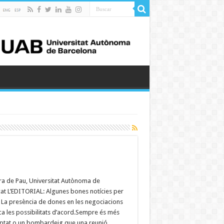
ra de Pau, Universitat Autònoma de
at L’EDITORIAL: Algunes bones notícies per
 La presència de dones en les negociacions
ca les possibilitats d’acord.Sempre és més
mptat o un bombardeig que una reunió