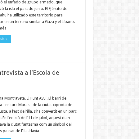
ó el enfado de grupo armado, que
 la isla el pasado junio. El Ejército de
hu ha utilizado este territorio para
ar en un terreno similar a Gaza y el Líbano.
més
más »
trevista a l’Escola de
a Montraveta. El Punt Avui. El barri de
 –en turc Maras– de la ciutat xipriota de
ta, a l’est de l’illa, s’ha convertit en un parc
. En l’edició de l’11 de juliol, aquest diari
ava la ciutat fantasma com un símbol del
 passat de l’illa. Havia …