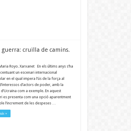
i guerra: cruïlla de camins.
Maria Royo. Xarxanet En els últims anys s’ha
centuant un escenari internacional
lar en el qual impera l’ús de la força al
d’interessos d’actors de poder, amb la
ó d’Ucraïna com a exemple. En aquest
ri es presenta com una opció aparentment
ble l’increment de les despeses …
más »