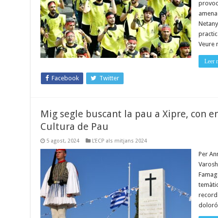
provoc
amenazó
Netanya
practic
Veure 
Leer 
Facebook
Twitter
Mig segle buscant la pau a Xipre, con en
Cultura de Pau
5 agost, 2024
L’ECP als mitjans 2024
Per Ann
Varosha
Famagus
temàtic
record
dolorós