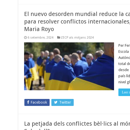
El nuevo desorden mundial reduce la c
para resolver conflictos internacionales
Maria Royo
6 setembre, 2024
L’ECP als mitjans 2024
Per Fer
Escola 
Autóno
total d
desde 
país lí
nivel g
Leer 
Facebook
Twitter
La petjada dels conflictes bèl·lics al mó