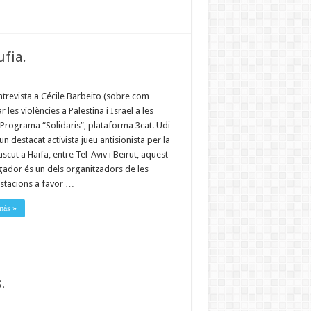
ufia.
trevista a Cécile Barbeito (sobre com
 les violències a Palestina i Israel a les
 Programa “Solidaris”, plataforma 3cat. Udi
un destacat activista jueu antisionista per la
scut a Haifa, entre Tel-Aviv i Beirut, aquest
gador és un dels organitzadors de les
stacions a favor …
más »
s.