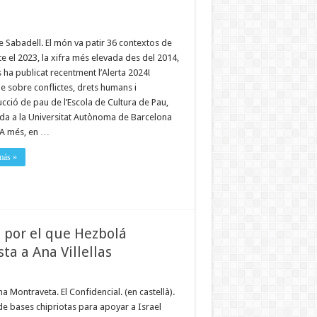
e Sabadell. El món va patir 36 contextos de
te el 2023, la xifra més elevada des del 2014,
ha publicat recentment l’Alerta 2024!
e sobre conflictes, drets humans i
cció de pau de l’Escola de Cultura de Pau,
ada a la Universitat Autònoma de Barcelona
 A més, en …
más »
o por el que Hezbolá
ta a Ana Villellas
a Montraveta. El Confidencial. (en castellà).
de bases chipriotas para apoyar a Israel