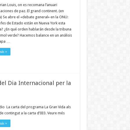
rian Louis, on es recomana l’anuari
ciones de paz. El grand continent. (en
à) Se abre el «debate general» en la ONU:
efes de Estado están en Nueva York esta
? ¿En qué orden hablarán desde la tribuna
mol verde? Hacemos balance en un análisis
mapa …
más »
el Dia Internacional per la
dio La carta del programa La Gran Vida als
de contingut a la carta d’IB3. Veure més
más »