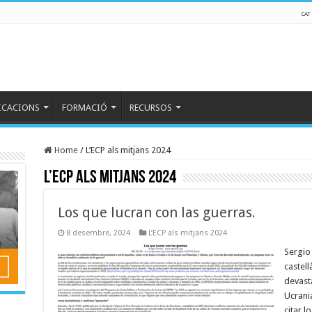
ICACIONS
FORMACIÓ
RECURSOS
Home
/
L’ECP als mitjans 2024
L’ECP als mitjans 2024
Los que lucran con las guerras.
8 desembre, 2024
L’ECP als mitjans 2024
Sergio 
castell
devast
Ucrania
citar l