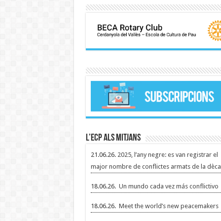
L’ECP als mitjans
21.06.26.
2025, l’any negre: es van registrar el
major nombre de conflictes armats de la dèca
18.06.26.
Un mundo cada vez más conflictivo
18.06.26.
Meet the world’s new peacemakers