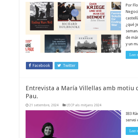
Por Flo
Negocia
castell
¿qué J
semana
de már
y un 
Leer 
Facebook
Twitter
Entrevista a María Villellas amb motiu d
Pau.
21 setembre, 2024
L’ECP als mitjans 2024
IB3 Rà
servei 
Leer 