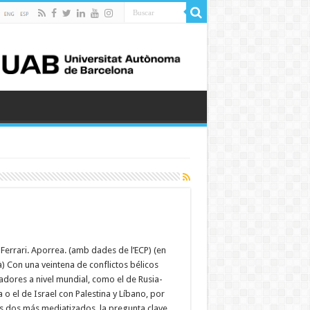
Ferrari. Aporrea. (amb dades de l’ECP) (en
à) Con una veintena de conflictos bélicos
adores a nivel mundial, como el de Rusia-
 o el de Israel con Palestina y Líbano, por
os dos más mediatizados, la pregunta clave