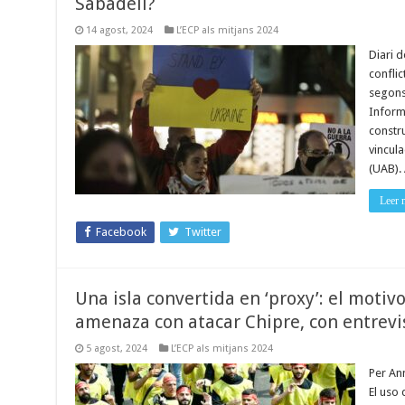
Sabadell?
14 agost, 2024
L’ECP als mitjans 2024
Diari d
conflic
segons 
Inform
constru
vincul
(UAB).
Leer 
Facebook
Twitter
Una isla convertida en ‘proxy’: el motiv
amenaza con atacar Chipre, con entrevis
5 agost, 2024
L’ECP als mitjans 2024
Per Ann
El uso 