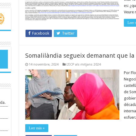
es: ¿q
Veure 
Leer 
Facebook
Twitter
Somalilàndia segueix demanant que la r
14 novembre, 2024
L’ECP als mitjans 2024
Por Flo
Negocia
castell
de Som
gobier
da.
década
intern
esfuer
Leer más »