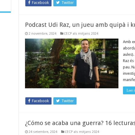
Facebook
Twitter
Podcast Udi Raz, un jueu amb quipà i k
2 novembre, 2024
L’ECP als mitjans 2024
Amb en
abordar
aules).
Raz és 
pau. Na
investi
manife
Leer 
Facebook
Twitter
¿Cómo se acaba una guerra? 16 lectura
24 setembre, 2024
L’ECP als mitjans 2024