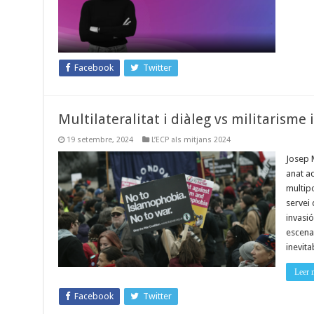
Facebook
Twitter
Multilateralitat i diàleg vs militarisme 
19 setembre, 2024
L’ECP als mitjans 2024
Josep 
anat ac
multipo
servei 
invasi
escena
inevita
Leer 
Facebook
Twitter