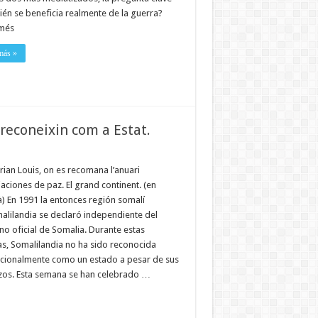
uién se beneficia realmente de la guerra?
més
más »
econeixin com a Estat.
rian Louis, on es recomana l’anuari
ciones de paz. El grand continent. (en
à) En 1991 la entonces región somalí
alilandia se declaró independiente del
no oficial de Somalia. Durante estas
s, Somalilandia no ha sido reconocida
acionalmente como un estado a pesar de sus
zos. Esta semana se han celebrado …