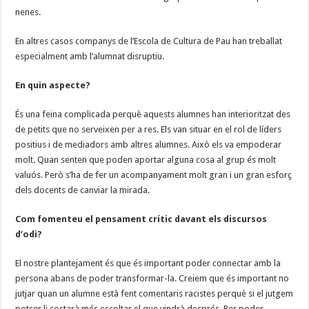
nenes.
En altres casos companys de l’Escola de Cultura de Pau han treballat
especialment amb l’alumnat disruptiu.
En quin aspecte?
És una feina complicada perquè aquests alumnes han interioritzat des
de petits que no serveixen per a res. Els van situar en el rol de líders
positius i de mediadors amb altres alumnes. Això els va empoderar
molt. Quan senten que poden aportar alguna cosa al grup és molt
valuós. Però s’ha de fer un acompanyament molt gran i un gran esforç
dels docents de canviar la mirada.
Com fomenteu el pensament crític davant els discursos
d’odi?
El nostre plantejament és que és important poder connectar amb la
persona abans de poder transformar-la. Creiem que és important no
jutjar quan un alumne està fent comentaris racistes perquè si el jutgem
potser li costarà més escoltar el que vindrà després. Per poder