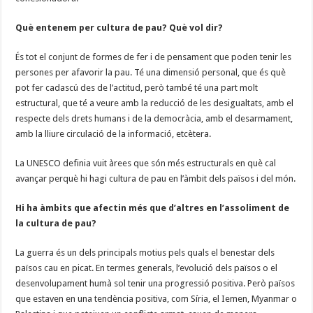
Què entenem per cultura de pau? Què vol dir?
És tot el conjunt de formes de fer i de pensament que poden tenir les
persones per afavorir la pau. Té una dimensió personal, que és què
pot fer cadascú des de l’actitud, però també té una part molt
estructural, que té a veure amb la reducció de les desigualtats, amb el
respecte dels drets humans i de la democràcia, amb el desarmament,
amb la lliure circulació de la informació, etcètera.
La UNESCO definia vuit àrees que són més estructurals en què cal
avançar perquè hi hagi cultura de pau en l’àmbit dels països i del món.
Hi ha àmbits que afectin més que d’altres en l’assoliment de
la cultura de pau?
La guerra és un dels principals motius pels quals el benestar dels
països cau en picat. En termes generals, l’evolució dels països o el
desenvolupament humà sol tenir una progressió positiva. Però països
que estaven en una tendència positiva, com Síria, el Iemen, Myanmar o