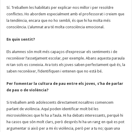
Sí. Treballem les habilitats per explicar-nos millor i per resoldre
conflictes. Ho abordem especialment amb el professorat i creiem que
la tendència, encara que no ho sembli, és que hi ha molta més
consciència. L’alumnat ara té molta consciència emocional.
En quin sentit?
Els alumnes són molt més capaços d’expressar els sentiments i de
reconèixer l’assetjament escolar, per exemple. Abans aquesta paraula
ni tan sols es coneixia. Ara tots els joves saben perfectament què és, la
saben reconèixer, l’identifiquen i entenen que no està bé.
Per fomentar la cultura de pau entre els joves, s’ha de parlar
de pau o de violència?
Si treballem amb adolescents directament nosaltres comencem
parlant de violència. Aquí poden identificar molt bé les
microviolències que hi ha a l’aula. Hi ha debats interessants, perquè hi
ha casos que són molt clars, però després hi ha un rang en què es pot
argumentar si això per a mi és violència, però per a tu no; quan una