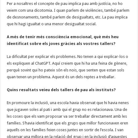
Per a nosaltres el concepte de pau implica pau amb justícia, no ho
veiem com una dicotomia. I quan parlem de violències, també parlem
de desnonaments, també parlem de desigualtats, etc. La pau implica
que hi hagi igualtat o una menor desigualtat social.
A més de tenir més consciència emocional, què més heu
identificat sobre els joves gràcies als vostres tallers?
La dificultat per explicar els problemes. No tenen a qui explicar-los o
els expliquen al ChatGPT. Aquí creiem que hi ha una feina de gènere,
perquè sovint qui ho pateix són els nois, que senten que estan sols
quan tenen un problema. Aquest és un dels reptes a treballar.
Quins resultats veieu dels tallers de pau als instituts?
En promoure la inclusió, una escola havia observat que hi havia nenes
que jugaven soles al pati i amb qui el grup no es relacionava. Una de
les coses que els vam proposar va ser treballar directament amb les
famílies. S’havia identificat que els grups que millor funcionaven eren
aquells on les famílies feien coses juntes en sortir de l’escola. I van
observar una millora en la relació del grup i en la inclusió d’aquestes