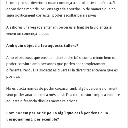
broma pot ser divertida i quan comença a ser ofensiva, etcètera. El
debat dona molt de joc i ens agrada abordar-lo de manera que no
sigui políticament correcta i poder escoltar bé els joves.
Aleshores una vegada entenem bé on és el límit de la violència ja
veiem on comença la pau.
Amb quin objectiu feu aquests tallers?
Amb el propòsit que ens hem d’entendre bé o com a mínim hem de
poder conviure amb persones que poden ser completament
diferents. Perquè la societat és diversa i la diversitat entenem que és
positiva.
No es tracta només de poder coexistir amb algú que pensa diferent,
sinó poder anar una mica més enllà. És a dir, conviure implica incloure
aquesta diferència dins les meves relacions.
Com podem parlar de pau a algú que està pendent d’un
desnonament, per exemple?